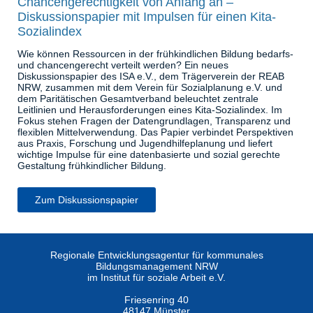
Chancengerechtigkeit von Anfang an –
Diskussionspapier mit Impulsen für einen Kita-
Sozialindex
Wie können Ressourcen in der frühkindlichen Bildung bedarfs-
und chancengerecht verteilt werden? Ein neues
Diskussionspapier des ISA e.V., dem Trägerverein der REAB
NRW, zusammen mit dem Verein für Sozialplanung e.V. und
dem Paritätischen Gesamtverband beleuchtet zentrale
Leitlinien und Herausforderungen eines Kita-Sozialindex. Im
Fokus stehen Fragen der Datengrundlagen, Transparenz und
flexiblen Mittelverwendung. Das Papier verbindet Perspektiven
aus Praxis, Forschung und Jugendhilfeplanung und liefert
wichtige Impulse für eine datenbasierte und sozial gerechte
Gestaltung frühkindlicher Bildung.
Zum Diskussionspapier
Regionale Entwicklungsagentur für kommunales
Bildungsmanagement NRW
im Institut für soziale Arbeit e.V.
Friesenring 40
48147 Münster